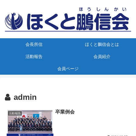
会長所信
ほくと鵬信会とは
活動報告
会員紹介
会員ページ
admin
卒業例会
活動報告