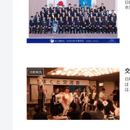
日
卒
交
活動報告
日
ほ
ほ.