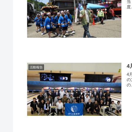
当
度.
4
活動報告
4
の
の.