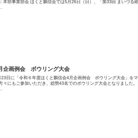
：本部事業部会 ほくと鵬信会では5月26日（日）、「第33回 まいづ
..
月企画例会 ボウリング大会
月23日に「令和６年度ほくと鵬信会4月企画例会 ボウリング大会」を
方々にもご参加いただき、総勢43名でのボウリング大会となりました。
..