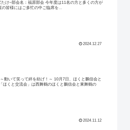
来へ羽ばたけ~部会名：福原部会 今年度は11名の方と多くの方が
の皆様にはご多忙の中ご臨席を...
2024.12.27
～動いて笑って絆を紡げ！～ 10月7日、ほくと鵬信会と
「ほくと交流会」は西舞鶴のほくと鵬信会と東舞鶴の
2024.11.12