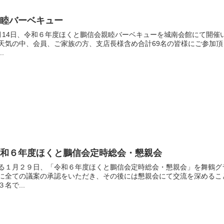
親睦バーベキュー
月14日、令和６年度ほくと鵬信会親睦バーベキューを城南会館にて開催
天気の中、会員、ご家族の方、支店長様含め合計69名の皆様にご参加
..
令和６年度ほくと鵬信会定時総会・懇親会
る１月２９日、「令和６年度ほくと鵬信会定時総会・懇親会」を舞鶴グ
に全ての議案の承認をいただき、その後には懇親会にて交流を深めるこ
３名で...