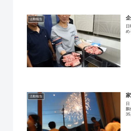
活動報告
日
め
活動報告
日
鵬
35