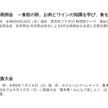
企画例会 ～食欲の秋、お肉とワインの知識を学び、食
時 令和6年9月26日（木）場所 西市民プラザ1F 料理室テーマ 食
る部会名 松井部会 松井部会担当による9月企画例会を会員と京都北都信
家族大会
 時：令和6年７月２８日（日）場 所：ホテルベルマーレテーマ：夏
信会では８月２６日（日）に家族大会「夏本番！みんなで楽しもう ほ
度...