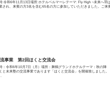
時:令和6年11月13日場所:ホテルベルマーレテーマ: Fly High ~未
業され、来賓の方3名を含む65名の方に参加していただきました。ご来賓
流事業 第2回ほくと交流会
時：令和6年10月7日（月）場所：舞鶴グランドホテルテーマ：秋の陣 
くと未来塾の交流事業であります「ほくと交流会」を開催致しました。
..