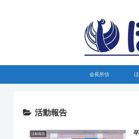
会長所信
ほ
活動報告
活動報告