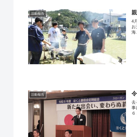
活動報告
4
お
海.
活動報告
去
事
６