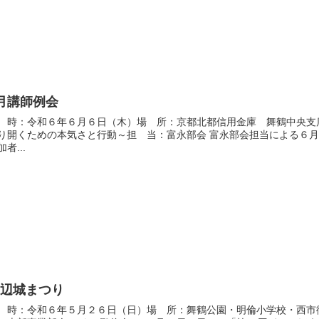
月講師例会
 時：令和６年６月６日（木）場 所：京都北都信用金庫 舞鶴中央支
り開くための本気さと行動～担 当：富永部会 富永部会担当による６
加者...
田辺城まつり
 時：令和６年５月２６日（日）場 所：舞鶴公園・明倫小学校・西