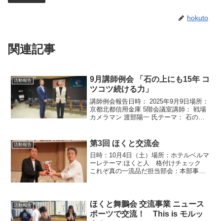
hokuto
関連記事
9月講師例会 「石の上にも15年 コ
活動報告
ツコツ続ける力」
講師例会報告日時： 2025年9月9日場所：
京都北都信用金庫 5階会議室講師： 戦場
カメラマン 渡部陽一 氏テーマ： 石の上
にも15年 「コツコツ続ける力」担当部
会： 髙本部会 残暑が厳しく汗ばむ陽気
のこの日、講師例会を開催し、戦場カメ
第3回 ほくと交流会
活動報告
ラ...
日時：10月4日（土）場所：ホテルベルマ
ーレテーマ:ほくと人 格付けチェック
これぞ真の一流品だ担当部会：本部事業
部会 10/4（土）に第3回ほくと交流会
（ほくと鵬信会とほくと未来塾との交流
事業）をホテルベルマーレさんにて行い
ました。今回は...
ほくと舞鵬会 交流事業 ニュース
活動報告
ポーツで交流！ This is モルッ