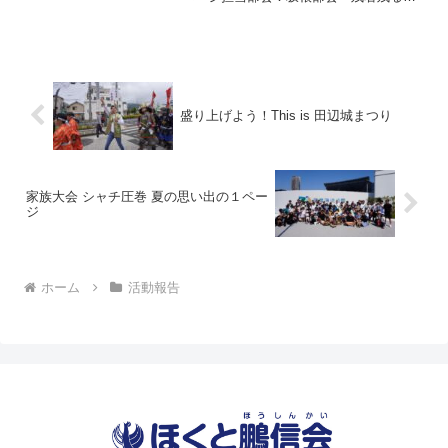
夏の暑い日に開催となった家族大会。猛
暑日にも関わらず総勢85名と本当に沢山
の方々にご参加いただきました。 部会
員の方々に...
盛り上げよう！This is 田辺城まつり
家族大会 シャチ圧巻 夏の思い出の１ペー
ジ
ホーム
活動報告