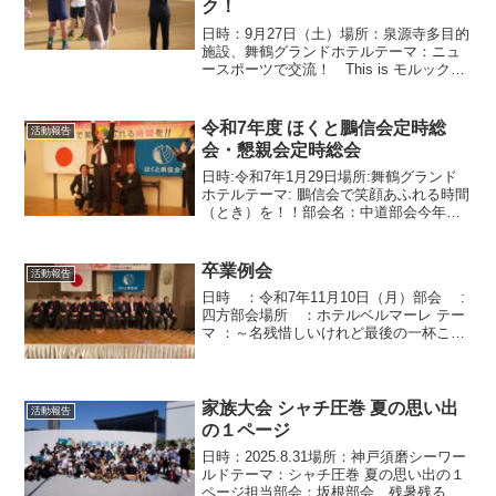
ク！
日時：9月27日（土）場所：泉源寺多目的
施設、舞鶴グランドホテルテーマ：ニュ
ースポーツで交流！ This is モルック！
担当部会：本部事業部会 まだまだ残暑
の続く9/27（土）に特別事業ほくと舞鵬
会との交流事業としてモルック大会を行
令和7年度 ほくと鵬信会定時総
活動報告
いまし...
会・懇親会定時総会
日時:令和7年1月29日場所:舞鶴グランド
ホテルテーマ: 鵬信会で笑顔あふれる時間
（とき）を！！部会名：中道部会今年度
は来賓９名、招待１名、会員５４名とた
くさんの方に参加していただきました。
ご来賓の皆様にはご多忙の中ご臨席を賜
卒業例会
活動報告
り、厚く御礼を...
日時 ：令和7年11月10日（月）部会 :
四方部会場所 ：ホテルベルマーレ テー
マ ：～名残惜しいけれど最後の一杯これ
呑んだら帰ろ～ 今年最後の事業となる
卒業例会をホテルベルマーレで行いまし
た。今年は13名という多くの卒業生がお
られる中、...
家族大会 シャチ圧巻 夏の思い出
活動報告
の１ページ
日時：2025.8.31場所：神戸須磨シーワー
ルドテーマ：シャチ圧巻 夏の思い出の１
ページ担当部会：坂根部会 残暑残る、