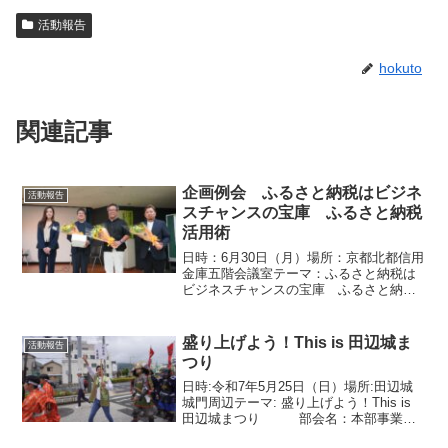
活動報告
hokuto
関連記事
企画例会 ふるさと納税はビジネ
活動報告
スチャンスの宝庫 ふるさと納税
活用術
日時：6月30日（月）場所：京都北都信用
金庫五階会議室テーマ：ふるさと納税は
ビジネスチャンスの宝庫 ふるさと納税
活用術担当部会：田村部会 京都北都信
用金庫5階会議室にて開催しました企画例
会は、厳しい暑さの中にもかかわらず、
盛り上げよう！This is 田辺城ま
活動報告
総勢62名（講師含...
つり
日時:令和7年5月25日（日）場所:田辺城
城門周辺テーマ: 盛り上げよう！This is
田辺城まつり 部会名：本部事業部
会5/25（日）に田辺城まつりが開催され