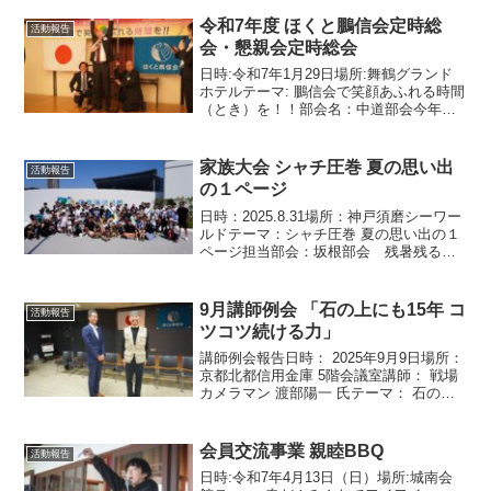
ました。ほくと鵬信会としては鎧の着付
け及び行列巡行の警備をするということ
令和7年度 ほくと鵬信会定時総
活動報告
で...
会・懇親会定時総会
日時:令和7年1月29日場所:舞鶴グランド
ホテルテーマ: 鵬信会で笑顔あふれる時間
（とき）を！！部会名：中道部会今年度
は来賓９名、招待１名、会員５４名とた
くさんの方に参加していただきました。
ご来賓の皆様にはご多忙の中ご臨席を賜
家族大会 シャチ圧巻 夏の思い出
活動報告
り、厚く御礼を...
の１ページ
日時：2025.8.31場所：神戸須磨シーワー
ルドテーマ：シャチ圧巻 夏の思い出の１
ページ担当部会：坂根部会 残暑残る、
夏の暑い日に開催となった家族大会。猛
暑日にも関わらず総勢85名と本当に沢山
の方々にご参加いただきました。 部会
9月講師例会 「石の上にも15年 コ
活動報告
員の方々に...
ツコツ続ける力」
講師例会報告日時： 2025年9月9日場所：
京都北都信用金庫 5階会議室講師： 戦場
カメラマン 渡部陽一 氏テーマ： 石の上
にも15年 「コツコツ続ける力」担当部
会： 髙本部会 残暑が厳しく汗ばむ陽気
のこの日、講師例会を開催し、戦場カメ
会員交流事業 親睦BBQ
活動報告
ラ...
日時:令和7年4月13日（日）場所:城南会