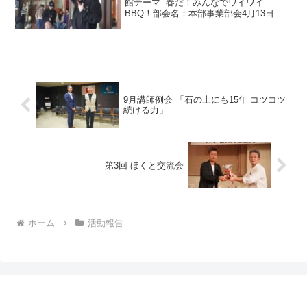
館テーマ: 春だ！みんなでワイワイ
BBQ！部会名：本部事業部会4月13日
（日）、城南会館にて会員交流事業の親
睦バーベキューを行いました。白石年度
初の会員ご家族も参加できる行事という
こともあり、総勢9...
9月講師例会 「石の上にも15年 コツコツ
続ける力」
第3回 ほくと交流会
ホーム
活動報告