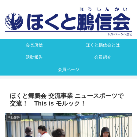
会長所信
ほくと鵬信会とは
活動報告
会員紹介
会員ページ
ほくと舞鵬会 交流事業 ニュースポーツで
交流！ This is モルック！
活動報告