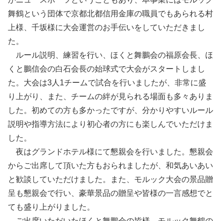
舞鶴という団体で京都北都信用金庫の職員でもあられる村
上様、千坂様に大会運営のお手伝いをしていただきまし
た。
ルール説明、練習を行い、ほくと舞鵬会の福原会長、ほ
くと鵬信会の白石会長の始球式で大会がスタートしまし
た。大会は3人1チームで試合を行いましたが、非常に盛
り上がり、また、チームの絆が見られる場面も多々ありま
した。初めての方も多かったですが、分かりやすいルール
説明や指導方法により初心者の方にも楽しんでいただけま
した。
夜はグランドホテル様にて懇親会を行いました。懇親会
からご出席して頂いた方もおられましたが、和気あいあい
と歓談していただけました。また、モルック大会の景品贈
呈も懇親会で行い、豪華景品の贈呈や皆様の一言感想でと
ても盛り上がりました。
ご出席いただいたほくと舞鵬会の皆様、モルック舞鶴の